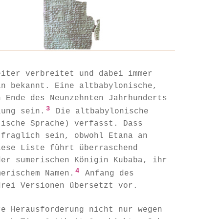
eiter verbreitet und dabei immer
ln bekannt. Eine altbabylonische,
n Ende des Neunzehnten Jahrhunderts
3
lung sein.
Die altbabylonische
tische Sprache) verfasst. Dass
 fraglich sein, obwohl Etana an
iese Liste führt überraschend
der sumerischen Königin Kubaba, ihr
4
merischem Namen.
Anfang des
drei Versionen übersetzt vor.
re Herausforderung nicht nur wegen