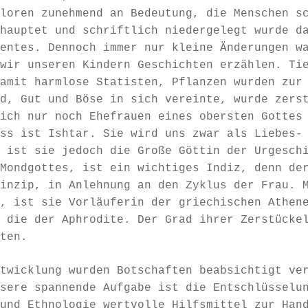
loren zunehmend an Bedeutung, die Menschen s
hauptet und schriftlich niedergelegt wurde d
entes. Dennoch immer nur kleine Änderungen w
wir unseren Kindern Geschichten erzählen. Ti
amit harmlose Statisten, Pflanzen wurden zur
d, Gut und Böse in sich vereinte, wurde zers
ich nur noch Ehefrauen eines obersten Gottes
ss ist Ishtar. Sie wird uns zwar als Liebes-
 ist sie jedoch die Große Göttin der Urgesch
Mondgottes, ist ein wichtiges Indiz, denn de
inzip, in Anlehnung an den Zyklus der Frau. 
, ist sie Vorläuferin der griechischen Athen
 die der Aphrodite. Der Grad ihrer Zerstücke
ten.
twicklung wurden Botschaften beabsichtigt ve
sere spannende Aufgabe ist die Entschlüsselu
und Ethnologie wertvolle Hilfsmittel zur Han