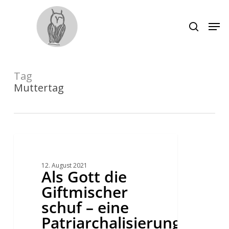
Skip
to
main
Men
search
content
Close
Menu
Tag
Muttertag
Als
Gott
die
Giftmischer
12. August 2021
schuf
Als Gott die
–
eine
Giftmischer
Patriarchalisierung
durch
schuf – eine
Plagiat
Patriarchalisierung