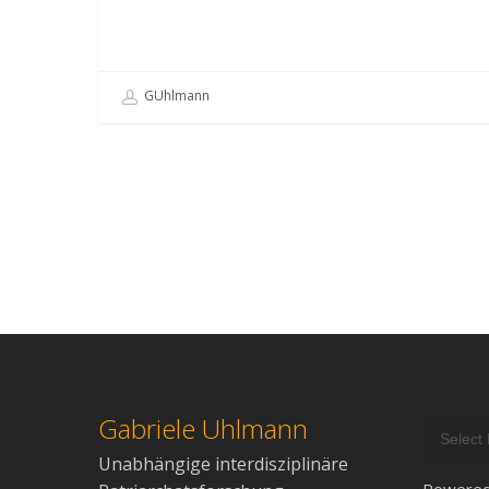
GUhlmann
Gabriele Uhlmann
Unabhängige interdisziplinäre