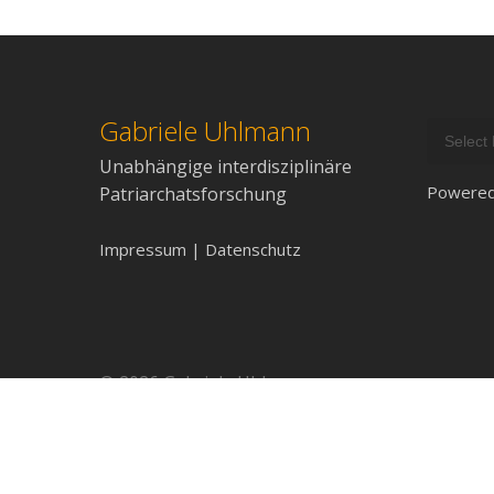
Gabriele Uhlmann
Unabhängige interdisziplinäre
Powere
Patriarchatsforschung
Impressum | Datenschutz
© 2026 Gabriele Uhlmann.