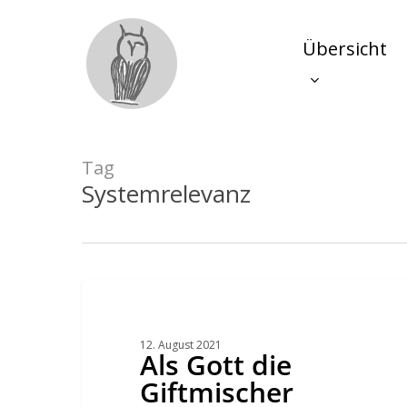
Skip
to
main
Übersicht
content
Tag
Systemrelevanz
Hit enter to search or ESC to close
Als
Gott
die
Giftmischer
schuf
12. August 2021
–
Als Gott die
eine
Patriarchalisierung
Giftmischer
durch