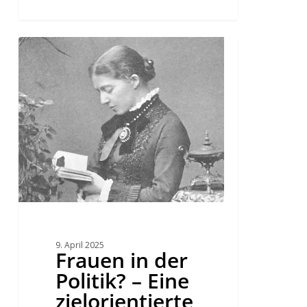
Frauen
in
der
Politik?
–
Eine
zielorientierte
Nestbeschmutzung
9. April 2025
Frauen in der
Politik? – Eine
zielorientierte