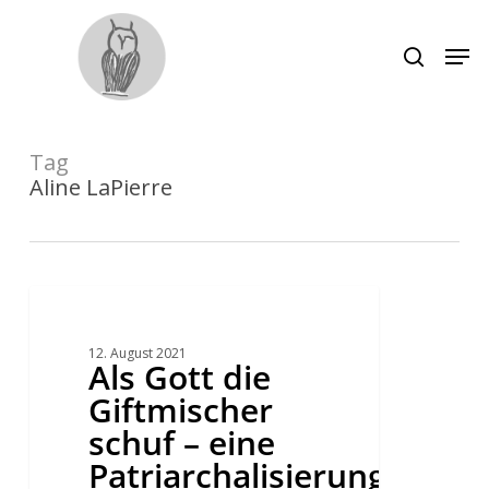
Skip
to
main
Men
search
content
Close
Menu
Tag
Aline LaPierre
Als
Gott
die
Giftmischer
12. August 2021
schuf
Als Gott die
–
eine
Giftmischer
Patriarchalisierung
durch
schuf – eine
Plagiat
Patriarchalisierung