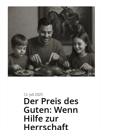
Der
Preis
des
Guten:
Wenn
Hilfe
zur
Herrschaft
wird
–
eine
Kritik
des
Helfens
12. Juli 2025
Der Preis des
Guten: Wenn
Hilfe zur
Herrschaft