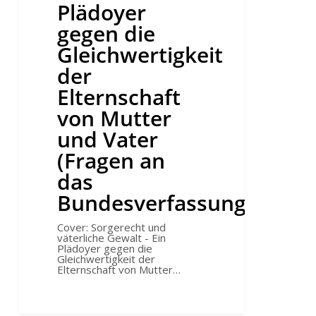
der
Plädoyer
Elternschaft
von
gegen die
Mutter
und
Gleichwertigkeit
Vater
(Fragen
der
an
das
Elternschaft
Bundesverfassungsgericht)
von Mutter
und Vater
(Fragen an
das
Bundesverfassungsgerich
Cover: Sorgerecht und
väterliche Gewalt - Ein
Plädoyer gegen die
Gleichwertigkeit der
Elternschaft von Mutter…