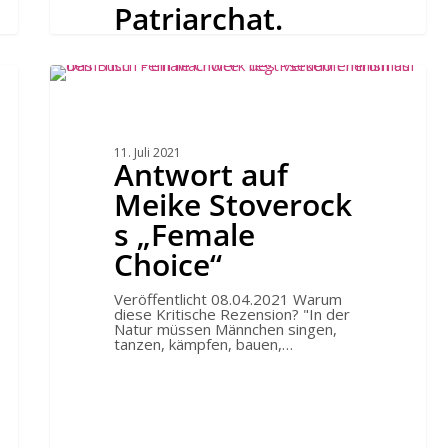
Patriarchat.
Bild: Die Prinzessinnengruppe links
Luise, rechts Friederike.
Antwort
Gipsausführung von 1795 in der
auf
Friedrichswerderschen Kirche,
Meike
Berlin.…
Stoverock
s
„Female
11. Juli 2021
Choice“
Antwort auf
Meike Stoverock
s „Female
Choice“
Veröffentlicht 08.04.2021 Warum
diese Kritische Rezension? "In der
GUhlmann
Natur müssen Männchen singen,
tanzen, kämpfen, bauen,…