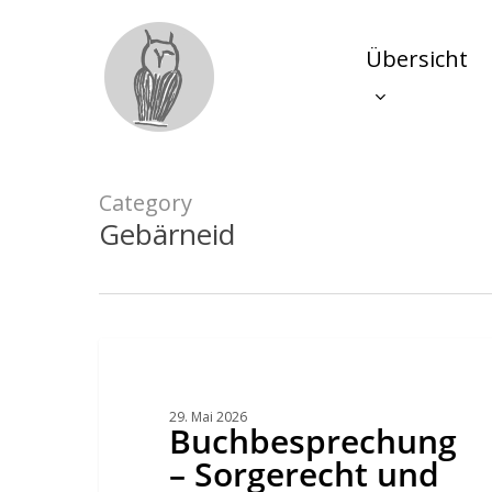
Skip
to
main
Übersicht
content
Category
Gebärneid
Buchbesprechung
–
Sorgerecht
und
väterliche
29. Mai 2026
Gewalt
Buchbesprechung
–
Ein
– Sorgerecht und
Plädoyer