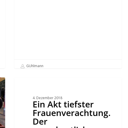
GUhlmann
Ein
Akt
tiefster
Frauenverachtung.
Der
4. Dezember 2018
vorgeburtliche
Ein Akt tiefster
Missbrauch
des
Frauenverachtung.
He
Jiankui
Der
und
die