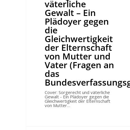
gegen
väterliche
die
Gleichwertigkeit
Gewalt – Ein
der
Elternschaft
Plädoyer gegen
von
Mutter
die
Hit enter to search or ESC to close
und
Vater
Gleichwertigkeit
(Fragen
an
der Elternschaft
das
Bundesverfassungsgericht)
von Mutter und
Vater (Fragen an
das
Bundesverfassungsg
Cover: Sorgerecht und väterliche
Gewalt - Ein Plädoyer gegen die
Gleichwertigkeit der Elternschaft
von Mutter…