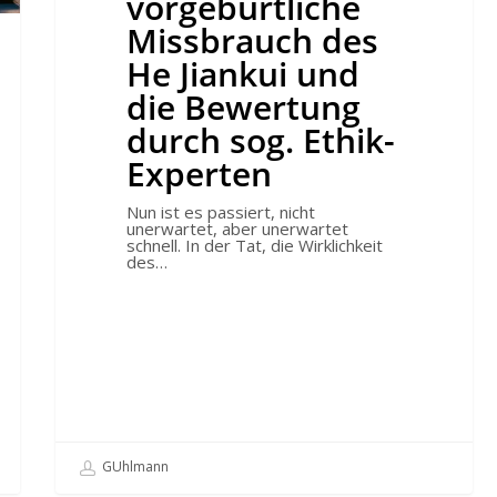
vorgeburtliche
Bewertung
durch
Missbrauch des
sog.
Ethik-
He Jiankui und
Experten
die Bewertung
durch sog. Ethik-
Experten
Nun ist es passiert, nicht
unerwartet, aber unerwartet
schnell. In der Tat, die Wirklichkeit
des…
GUhlmann