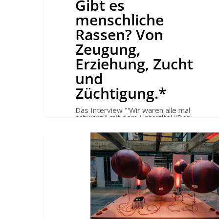
Gibt es
menschliche
Rassen? Von
Zeugung,
Erziehung, Zucht
und
Züchtigung.*
Das Interview "'Wir waren alle mal
schwarz'" mit dem Untertitel "Der
Zoologe Martin Fischer und…
2030
–
Die
sog.
künstliche
Gebärmutter