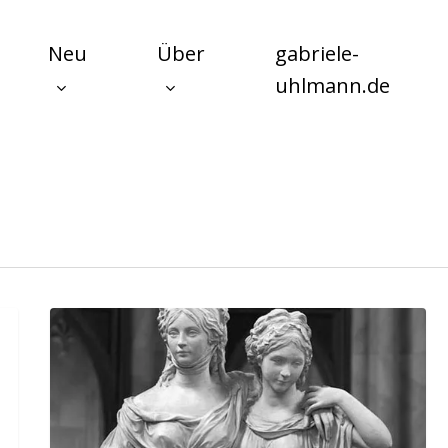
Neu
Über
gabriele-
uhlmann.de
Vom
Matrifokal
zum
Matridurat
–
Der
Unterschied
zwischen
freiem