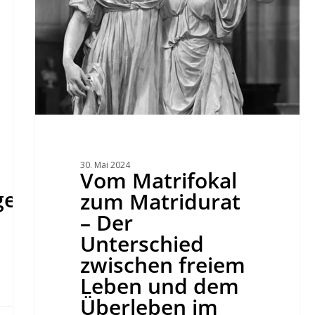
Leben
und
dem
Überleben
im
Patriarchat.
30. Mai 2024
Vom Matrifokal
ericht)
zum Matridurat
– Der
Unterschied
zwischen freiem
Leben und dem
Überleben im