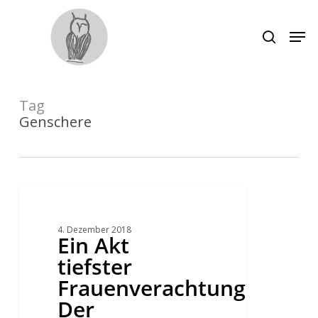
Skip
to
main
Men
search
content
Close
Menu
Tag
Genschere
Ein
Akt
tiefster
Frauenverachtung.
4. Dezember 2018
Der
Ein Akt
vorgeburtliche
Missbrauch
tiefster
des
He
Frauenverachtung.
Jiankui
und
Der
die