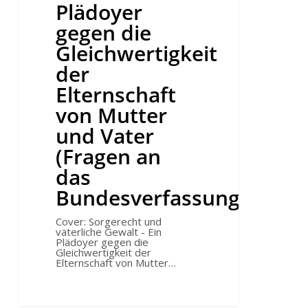
der
Plädoyer
Elternschaft
von
gegen die
Mutter
und
Gleichwertigkeit
Vater
(Fragen
der
an
das
Elternschaft
Bundesverfassungsgericht)
von Mutter
und Vater
(Fragen an
das
Bundesverfassungsgerich
Cover: Sorgerecht und
väterliche Gewalt - Ein
Plädoyer gegen die
Gleichwertigkeit der
Elternschaft von Mutter…