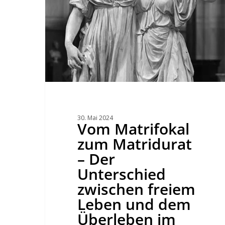
Leben
und
dem
Überleben
Hit enter to search or ESC to close
im
Patriarchat.
30. Mai 2024
Vom Matrifokal
zum Matridurat
– Der
Unterschied
zwischen freiem
Leben und dem
Überleben im