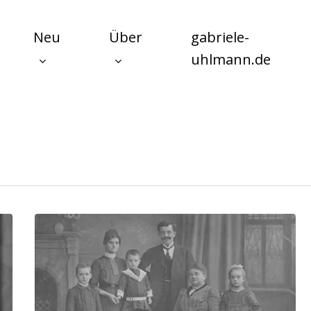
Neu
Über
gabriele-
uhlmann.de
Patriarchat
–
Definition,
Entstehung,
Geschichte
und
Symptome