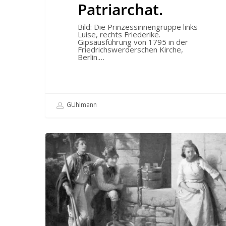
Patriarchat.
Bild: Die Prinzessinnengruppe links
Luise, rechts Friederike.
Gipsausführung von 1795 in der
Friedrichswerderschen Kirche,
Berlin.…
GUhlmann
Female
choice
–
unser
unbekanntes
Menschenrecht