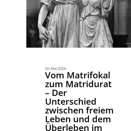
Leben
und
dem
Überleben
im
Patriarchat.
30. Mai 2024
Vom Matrifokal
zum Matridurat
– Der
Unterschied
zwischen freiem
Leben und dem
Überleben im