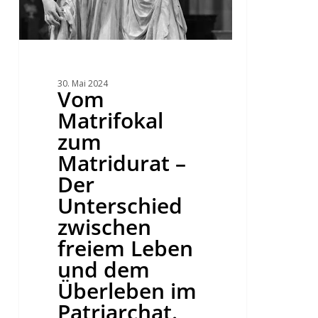
Überleben
im
Patriarchat.
30. Mai 2024
Vom
Matrifokal
zum
Matridurat –
Der
Unterschied
zwischen
freiem Leben
und dem
Überleben im
Patriarchat.