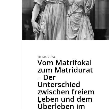
Leben
und
dem
Überleben
im
Patriarchat.
30. Mai 2024
Vom Matrifokal
zum Matridurat
– Der
Unterschied
zwischen freiem
Leben und dem
Überleben im