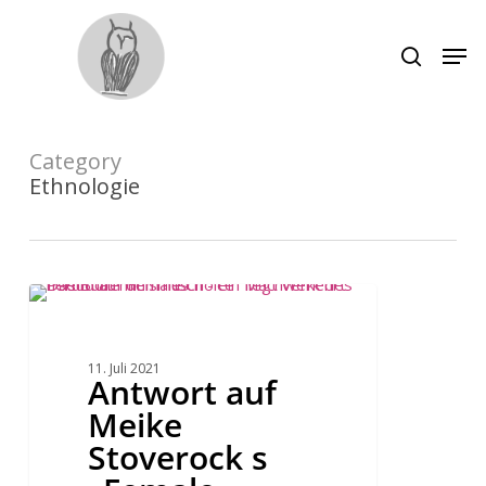
Skip
to
main
Men
search
content
Close
Menu
Category
Ethnologie
Antwort
auf
Meike
Stoverock
s
11. Juli 2021
„Female
Antwort auf
Choice“
Meike
Stoverock s