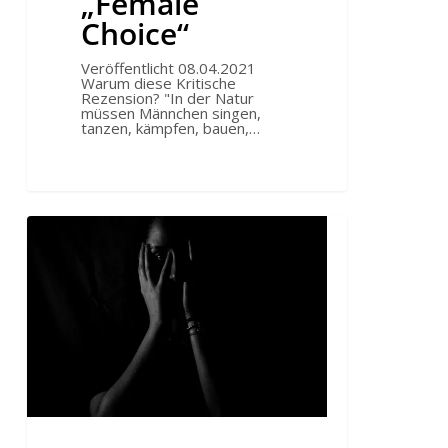
„Female
Choice“
Veröffentlicht 08.04.2021
Warum diese Kritische
Rezension? "In der Natur
müssen Männchen singen,
tanzen, kämpfen, bauen,…
Machen
Männer
Frauen
krank?
–
Die
wahren
Zusammenhänge
von
Gesundheit,
Familienstand
und
Arbeit