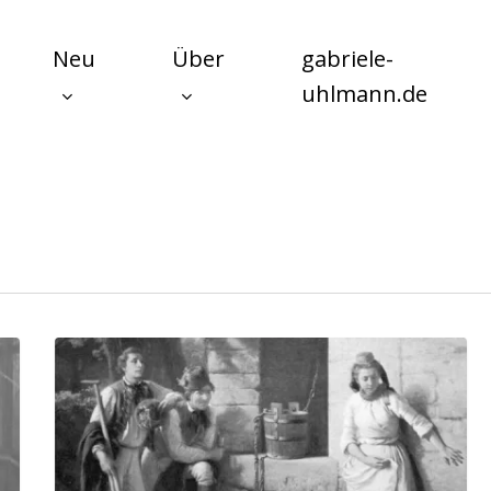
Neu
Über
gabriele-
uhlmann.de
Female
choice
–
unser
unbekanntes
Menschenrecht