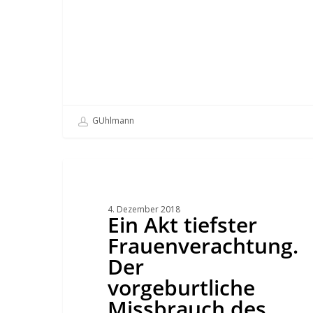
GUhlmann
Ein
Akt
tiefster
Frauenverachtung.
Der
4. Dezember 2018
vorgeburtliche
Ein Akt tiefster
Missbrauch
des
Frauenverachtung.
He
Jiankui
Der
und
die
vorgeburtliche
Bewertung
durch
Missbrauch des
sog.