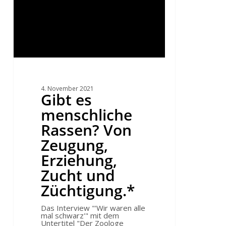
4. November 2021
Gibt es
menschliche
Rassen? Von
Zeugung,
Erziehung,
Zucht und
Züchtigung.*
Das Interview "'Wir waren alle
mal schwarz'" mit dem
Untertitel "Der Zoologe